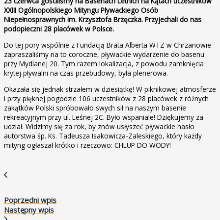
23 czerwca gościliśmy na Basenach Letnich na Kątach uczestników
XXIII Ogólnopolskiego Mityngu Pływackiego Osób
Niepełnosprawnych im. Krzysztofa Brzęczka. Przyjechali do nas
podopieczni 28 placówek w Polsce.
Do tej pory wspólnie z Fundacją Brata Alberta WTZ w Chrzanowie
zapraszaliśmy na to coroczne, pływackie wydarzenie do basenu
przy Mydlanej 20. Tym razem lokalizacja, z powodu zamknięcia
krytej pływalni na czas przebudowy, była plenerowa.
Okazała się jednak strzałem w dziesiątkę! W piknikowej atmosferze
i przy pięknej pogodzie 106 uczestników z 28 placówek z różnych
zakątków Polski spróbowało swych sił na naszym basenie
rekreacyjnym przy ul. Leśnej 2C. Było wspaniale! Dziękujemy za
udział. Widzimy się za rok, by znów usłyszeć pływackie hasło
autorstwa śp. Ks. Tadeusza Isakowicza-Zaleskiego, który każdy
mityng ogłaszał krótko i rzeczowo: CHLUP DO WODY!
Poprzedni wpis
Następny wpis