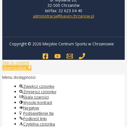
32-500 Chrzanów
tel/fax: 32 623 04 40
administracja@basen.chrzanow.pl
Copyright © 2026 Miejskie Centrum Sportu w Chrzanowie
Skip to content
Open toolbar
Menu dostępności
Zwiększ czcionkę
Zmniejsz czcionkę
Skala szarości
Wysoki kontrast
Negatyw
Podświetlenie tła
Podkreśl linki
Czytelna czcionka